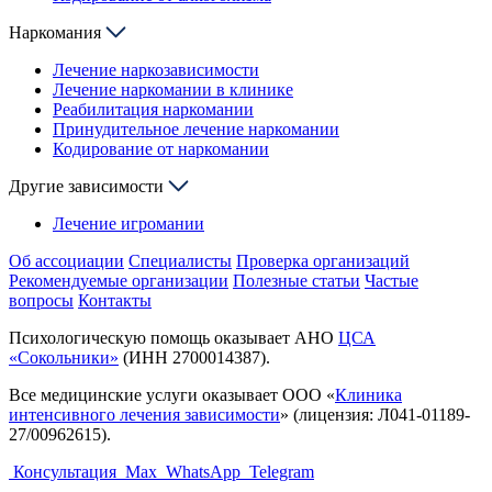
Наркомания
Лечение наркозависимости
Лечение наркомании в клинике
Реабилитация наркомании
Принудительное лечение наркомании
Кодирование от наркомании
Другие зависимости
Лечение игромании
Об ассоциации
Специалисты
Проверка организаций
Рекомендуемые организации
Полезные статьи
Частые
вопросы
Контакты
Психологическую помощь оказывает АНО
ЦСА
«Сокольники»
(ИНН 2700014387).
Все медицинские услуги оказывает ООО «
Клиника
интенсивного лечения зависимости
» (лицензия: Л041-01189-
27/00962615).
Консультация
Max
WhatsApp
Telegram