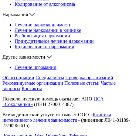
Кодирование от алкоголизма
Наркомания
Лечение наркозависимости
Лечение наркомании в клинике
Реабилитация наркомании
Принудительное лечение наркомании
Кодирование от наркомании
Другие зависимости
Лечение игромании
Об ассоциации
Специалисты
Проверка организаций
Рекомендуемые организации
Полезные статьи
Частые
вопросы
Контакты
Психологическую помощь оказывает АНО
ЦСА
«Сокольники»
(ИНН 2700014387).
Все медицинские услуги оказывает ООО «
Клиника
интенсивного лечения зависимости
» (лицензия: Л041-01189-
27/00962615).
Консультация
Max
WhatsApp
Telegram